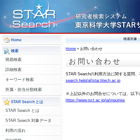
検索対象
Home
Home
> お問い合わせ
検索
簡易検索
お問い合わせ
詳細検索
STAR Searchの利用方法に関する
キーワード検索
search.help[at]star.titech.ac.jp
所属・担当分類検索
※上記以外のお問合せについては、以下
https://www.isct.ac.jp/ja/inquiries
STAR Search とは
STAR Search とは
STAR Search 対象データ
利用の流れ