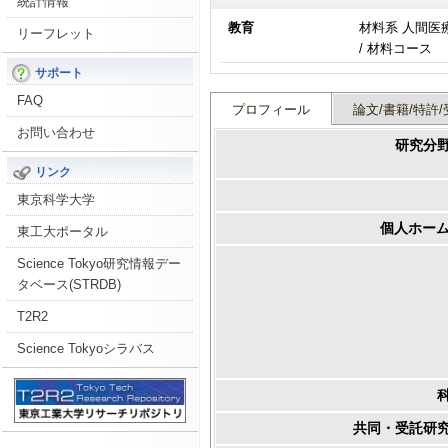
統計情報
教育
材料系 人間医
リーフレット
/ 材料コース
サポート
FAQ
プロフィール
論文/書籍/特許/
お問い合わせ
研究分
リンク
東京科学大学
個人ホーム
東工大ポータル
Science Tokyo研究情報デー
タベース(STRDB)
T2R2
Science Tokyoシラバス
共同・受託研