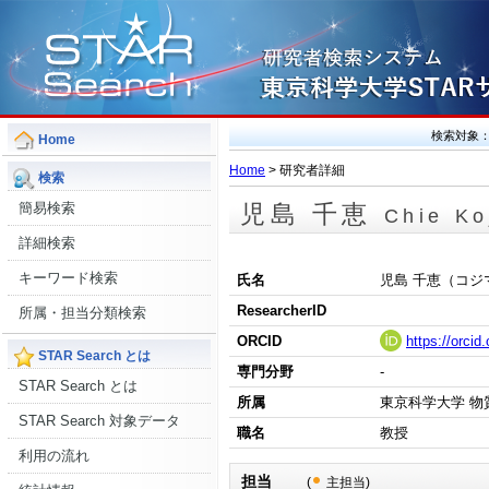
検索対象
Home
Home
> 研究者詳細
検索
簡易検索
児島 千恵
Chie Ko
詳細検索
キーワード検索
氏名
児島 千恵（コジ
ResearcherID
所属・担当分類検索
ORCID
https://orci
STAR Search とは
専門分野
-
STAR Search とは
所属
東京科学大学 物
STAR Search 対象データ
職名
教授
利用の流れ
担当
(
主担当)