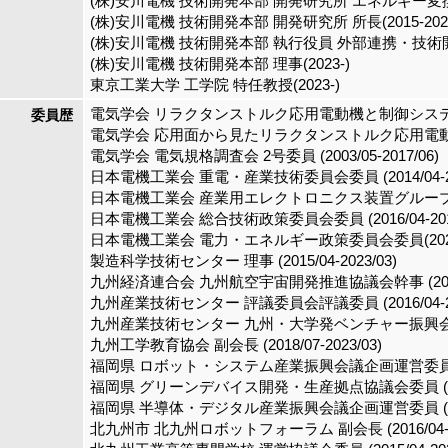
(株)安川電機 技術開発本部 開発研究所 エネルギー変換技
(株)安川電機 技術開発本部 開発研究所 所長(2015-202
(株)安川電機 技術開発本部 執行役員 外部連携・技術開発担
(株)安川電機 技術開発本部 理事(2023-)
東京工業大学 工学院 特任教授(2023-)
電気学会 リラクタンストルク応用電動機と制御システム調査専
委員歴
電気学会 応用面から見たリラクタンストルク応用電動機の開発
電気学会 電気規格調査会 2号委員 (2003/05-2017/06)
日本電機工業会 重電・産業技術委員会委員 (2014/04-202
日本電機工業会 産業用エレクトロニクス装置グループ会議担当幹
日本電機工業会 総合技術政策委員会委員 (2016/04-2017
日本電機工業会 電力・エネルギー政策委員会委員(2022/3-2023
製造科学技術センター 理事 (2015/04-2023/03)
九州経済連合会 九州航空宇宙開発推進協議会幹事 (2012/04
九州産業技術センター 評議委員会評議委員 (2016/04-202
九州産業技術センター 九州・大学発ベンチャー振興会議委員 (
九州工学教育協会 副会長 (2018/07-2023/03)
福岡県 ロボット・システム産業振興会議企画運営委員 (2016
福岡県 グリーンデバイス開発・生産拠点協議会委員 (2022/
福岡県 半導体・デジタル産業振興会議企画運営委員 (2022/
北九州市 北九州ロボットフォーラム 副会長 (2016/04-20