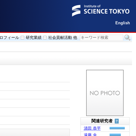
English
ロフィール
研究業績
社会貢献活動 他
関連研究者
?
清田 恭平
遠藤 央