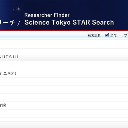
全て
プ
検索対象：
sutsui
イ ユキオ）
学院