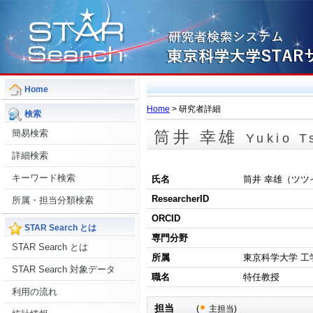
Home
Home
> 研究者詳細
検索
簡易検索
筒井 幸雄
Yukio T
詳細検索
キーワード検索
氏名
筒井 幸雄（ツツ
ResearcherID
所属・担当分類検索
ORCID
STAR Search とは
専門分野
STAR Search とは
所属
東京科学大学 工
STAR Search 対象データ
職名
特任教授
利用の流れ
担当
(
主担当)