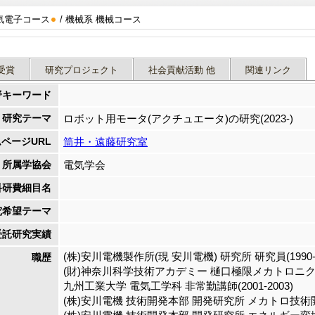
気電子コース
/ 機械系 機械コース
受賞
研究プロジェクト
社会貢献活動 他
関連リンク
野キーワード
研究テーマ
ロボット用モータ(アクチュエータ)の研究(2023-)
ページURL
筒井・遠藤研究室
所属学協会
電気学会
科研費細目名
究希望テーマ
受託研究実績
(株)安川電機製作所(現 安川電機) 研究所 研究員(1990-
職歴
(財)神奈川科学技術アカデミー 樋口極限メカトロニクスプ
九州工業大学 電気工学科 非常勤講師(2001-2003)
(株)安川電機 技術開発本部 開発研究所 メカトロ技術開発