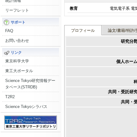
統計情報
教育
電気電子系 電
リーフレット
サポート
プロフィール
論文/書籍/特許/
FAQ
お問い合わせ
研究分
リンク
東京科学大学
個人ホーム
東工大ポータル
Science Tokyo研究情報デー
タベース(STRDB)
共同・受託研
T2R2
共同・
Science Tokyoシラバス