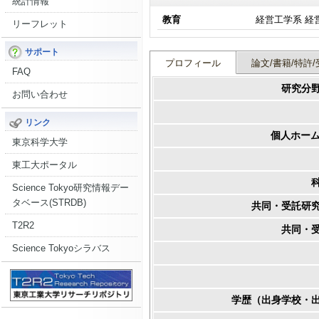
統計情報
教育
経営工学系 経
リーフレット
サポート
プロフィール
論文/書籍/特許/
FAQ
研究分
お問い合わせ
リンク
個人ホーム
東京科学大学
東工大ポータル
Science Tokyo研究情報デー
タベース(STRDB)
共同・受託研
T2R2
共同・
Science Tokyoシラバス
学歴（出身学校・