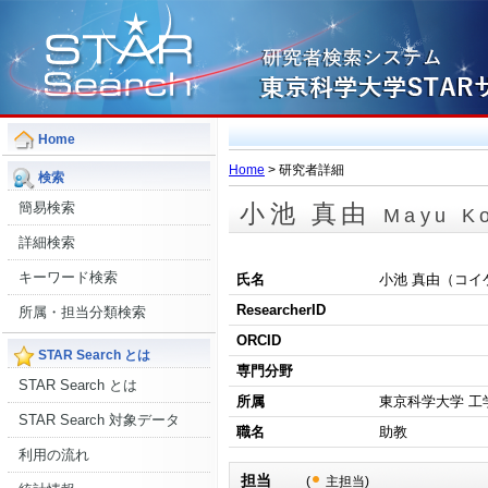
Home
Home
> 研究者詳細
検索
簡易検索
小池 真由
Mayu K
詳細検索
キーワード検索
氏名
小池 真由（コイ
ResearcherID
所属・担当分類検索
ORCID
STAR Search とは
専門分野
STAR Search とは
所属
東京科学大学 工
STAR Search 対象データ
職名
助教
利用の流れ
担当
(
主担当)