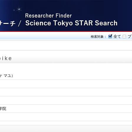
全て
プ
検索対象：
oike
ケ マユ）
学院