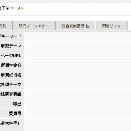
営工学コース
受賞
研究プロジェクト
社会貢献活動 他
関連リンク
野キーワード
研究テーマ
ページURL
所属学協会
科研費細目名
究希望テーマ
受託研究実績
職歴
委員歴
出身大学等）