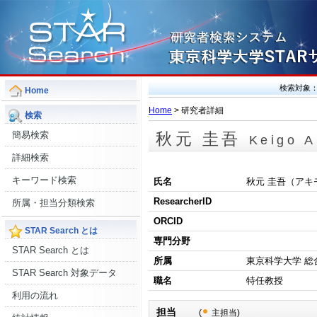
検索対象
Home
Home
> 研究者詳細
検索
簡易検索
秋元 圭吾
Keigo A
詳細検索
キーワード検索
氏名
秋元 圭吾（アキ
ResearcherID
所属・担当分類検索
ORCID
STAR Search とは
専門分野
STAR Search とは
所属
東京科学大学 総
STAR Search 対象データ
職名
特任教授
利用の流れ
担当
(
主担当)