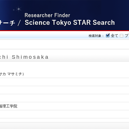
全て
プ
検索対象：
chi Shimosaka
サカ マサミチ）
報理工学院