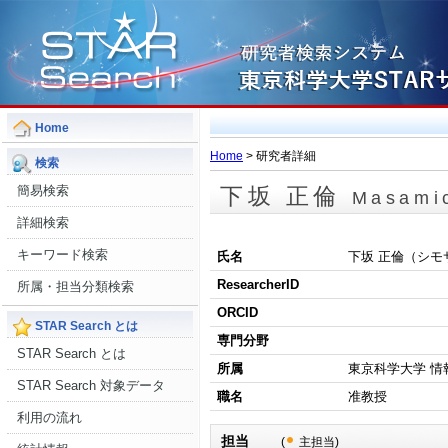
Home
Home
> 研究者詳細
検索
簡易検索
下坂 正倫
Masami
詳細検索
キーワード検索
氏名
下坂 正倫（シモ
ResearcherID
所属・担当分類検索
ORCID
STAR Search とは
専門分野
STAR Search とは
所属
東京科学大学 情
STAR Search 対象データ
職名
准教授
利用の流れ
担当
(
主担当)