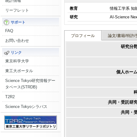
統計情報
教育
情報工学系 知
リーフレット
研究
サポート
FAQ
プロフィール
論文/書籍/特許/
お問い合わせ
研究分
リンク
東京科学大学
東工大ポータル
個人ホーム
Science Tokyo研究情報デー
タベース(STRDB)
T2R2
共同・受託研
Science Tokyoシラバス
共同・