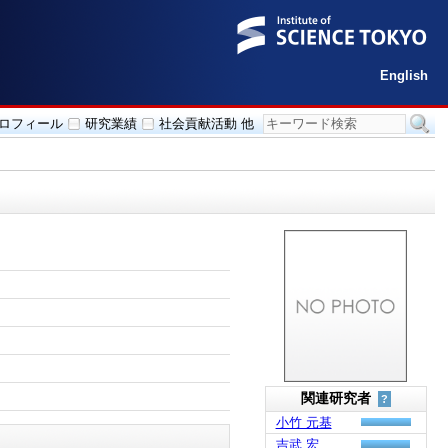
English
ロフィール
研究業績
社会貢献活動 他
関連研究者
?
小竹 元基
吉武 宏