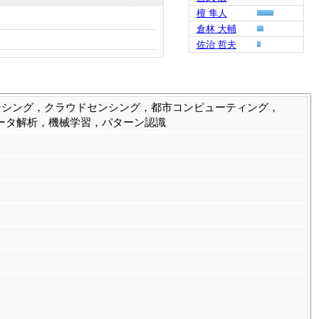
檀 隼人
倉林 大輔
佐治 哲夫
ンシング，クラウドセンシング，都市コンピューティング，
データ解析，機械学習，パターン認識