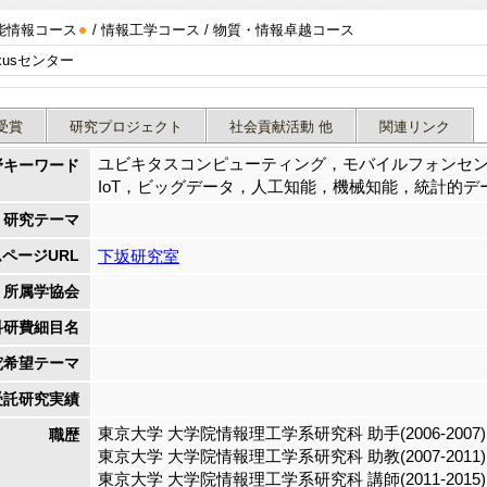
能情報コース
/ 情報工学コース / 物質・情報卓越コース
AI-Science Nexusセンター
受賞
研究プロジェクト
社会貢献活動 他
関連リンク
ユビキタスコンピューティング，モバイルフォンセ
野キーワード
IoT，ビッグデータ，人工知能，機械知能，統計的
研究テーマ
ページURL
下坂研究室
所属学協会
科研費細目名
究希望テーマ
受託研究実績
東京大学 大学院情報理工学系研究科 助手(2006-2007)
職歴
東京大学 大学院情報理工学系研究科 助教(2007-2011)
東京大学 大学院情報理工学系研究科 講師(2011-2015)