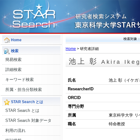
検索対象
Home
Home
> 研究者詳細
検索
簡易検索
池上 彰
Akira Ike
詳細検索
キーワード検索
氏名
池上 彰（イケガ
ResearcherID
所属・担当分類検索
ORCID
STAR Search とは
専門分野
STAR Search とは
所属
東京科学大学 
STAR Search 対象データ
職名
特命教授
利用の流れ