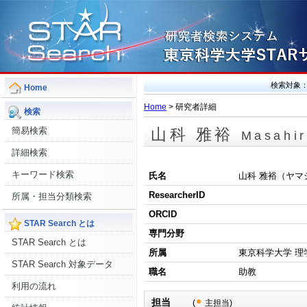
検索対象
Home
Home
> 研究者詳細
検索
簡易検索
山科 雅裕
Masahi
詳細検索
キーワード検索
氏名
山科 雅裕（ヤマ
ResearcherID
所属・担当分類検索
ORCID
STAR Search とは
専門分野
STAR Search とは
所属
東京科学大学 理
STAR Search 対象データ
職名
助教
利用の流れ
担当
(
主担当)