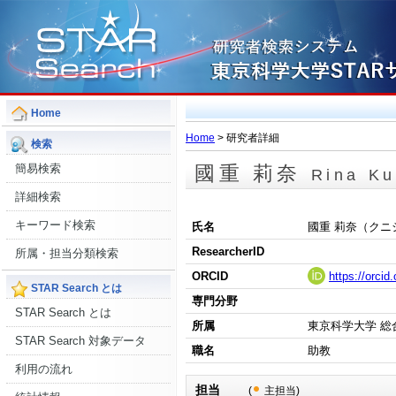
Home
Home
> 研究者詳細
検索
簡易検索
國重 莉奈
Rina Ku
詳細検索
キーワード検索
氏名
國重 莉奈（クニ
ResearcherID
所属・担当分類検索
ORCID
https://orci
STAR Search とは
専門分野
STAR Search とは
所属
東京科学大学 総
STAR Search 対象データ
職名
助教
利用の流れ
担当
(
主担当)