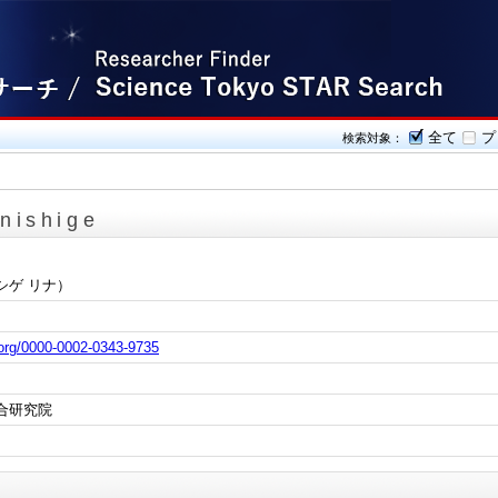
全て
プ
検索対象：
nishige
シゲ リナ）
d.org/0000-0002-0343-9735
合研究院