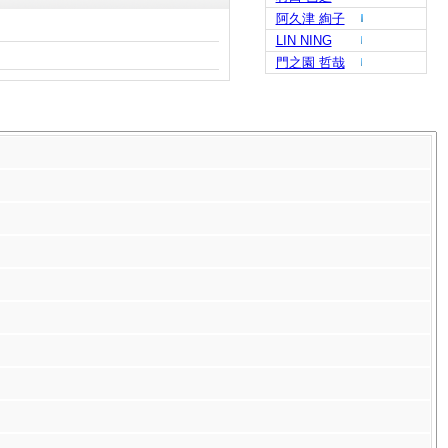
阿久津 絢子
LIN NING
門之園 哲哉