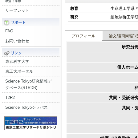
統計情報
教育
生命理工学系 
リーフレット
研究
サポート
FAQ
プロフィール
論文/書籍/特許/
お問い合わせ
研究分
リンク
東京科学大学
個人ホーム
東工大ポータル
Science Tokyo研究情報デー
タベース(STRDB)
共同・受託研
T2R2
Science Tokyoシラバス
共同・