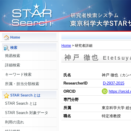
Home
Home
> 研究者詳細
検索
簡易検索
神戸 徹也
Etetsu
詳細検索
キーワード検索
氏名
神戸 徹也（カン
ResearcherID
D-2937-2015
所属・担当分類検索
ORCID
https://orci
STAR Search とは
専門分野
STAR Search とは
所属
東京科学大学 総
STAR Search 対象データ
職名
特定准教授
利用の流れ