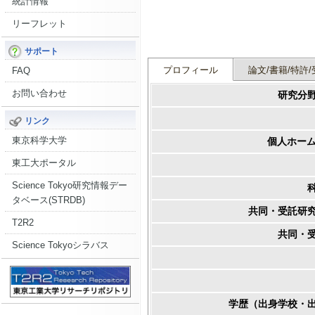
統計情報
リーフレット
サポート
プロフィール
論文/書籍/特許/
FAQ
お問い合わせ
研究分
リンク
東京科学大学
個人ホーム
東工大ポータル
Science Tokyo研究情報デー
タベース(STRDB)
共同・受託研
T2R2
共同・
Science Tokyoシラバス
学歴（出身学校・