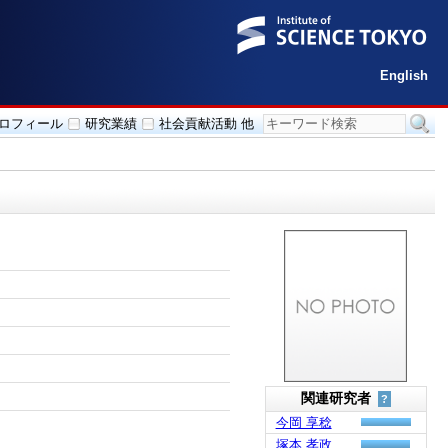
English
ロフィール
研究業績
社会貢献活動 他
関連研究者
?
今岡 享稔
塚本 孝政