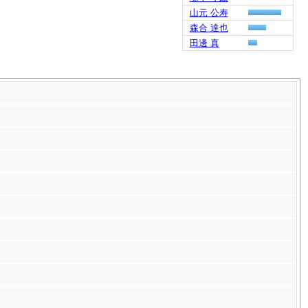
山元 公寿
森合 達也
田邊 真