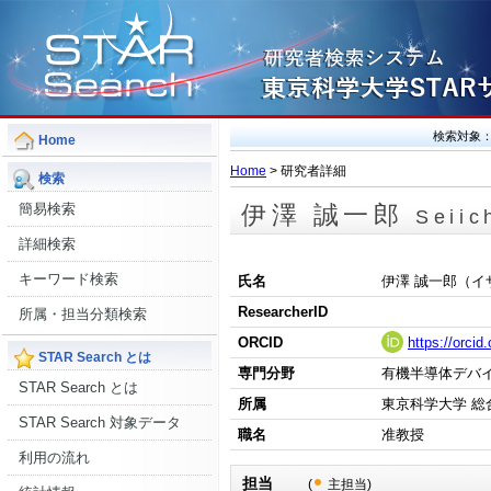
検索対象
Home
Home
> 研究者詳細
検索
簡易検索
伊澤 誠一郎
Seiic
詳細検索
キーワード検索
氏名
伊澤 誠一郎（イ
ResearcherID
所属・担当分類検索
ORCID
https://orci
STAR Search とは
専門分野
有機半導体デバイス
STAR Search とは
所属
東京科学大学 総
STAR Search 対象データ
職名
准教授
利用の流れ
担当
(
主担当)