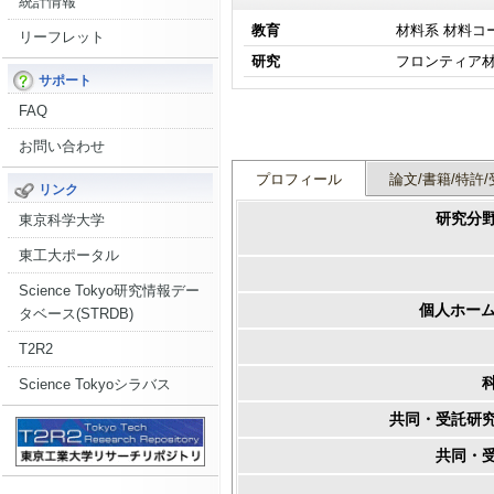
統計情報
教育
材料系 材料コ
リーフレット
研究
サポート
FAQ
お問い合わせ
プロフィール
論文/書籍/特許/
リンク
研究分
東京科学大学
東工大ポータル
Science Tokyo研究情報デー
個人ホーム
タベース(STRDB)
T2R2
Science Tokyoシラバス
共同・受託研
共同・