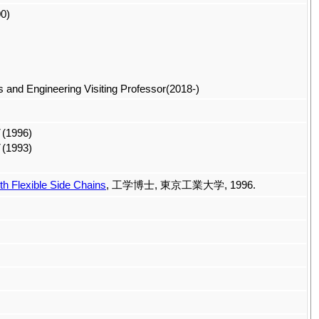
0)
s and Engineering Visiting Professor(2018-)
996)
993)
th Flexible Side Chains
, 工学博士, 東京工業大学, 1996.