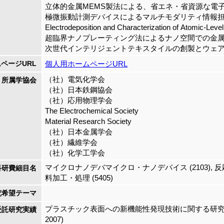
立体的金属MEMS製法による、省エネ・省資源な電子部品
極微振動計測デバイスによるマルチモダリティ情報担体シス
Electrodeposition and Characterization of Atomic-Leve
超臨界ナノプレーティング法によるナノ空間での金属成長機
次世代インテリジェントテキスタイルの創製とウェアラブル
ページURL
個人用ホームページURL
（社）電気化学会
所属学協会
（社）日本鉄鋼協会
（社）応用物理学会
The Electrochemical Society
Material Research Society
（社）日本金属学会
（社）繊維学会
（社）化学工学会
マイクロナノデバマイクロ・ナノデバイス (2103), 反応工
科研費細目名
料加工・処理 (5405)
究希望テーマ
プラスチック表面への新機能性発現技術に関する研究
受託研究実績
2007)