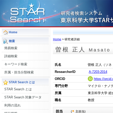
Home
Home
> 研究者詳細
検索
簡易検索
曽根 正人
Masato
詳細検索
キーワード検索
氏名
曽根 正人（ソネ
ResearcherID
A-7203-2014
所属・担当分類検索
ORCID
https://orci
STAR Search とは
専門分野
マイクロ・ナノデ
STAR Search とは
所属
東京科学大学 総
STAR Search 対象データ
職名
教授
利用の流れ
担当
(
主担当)