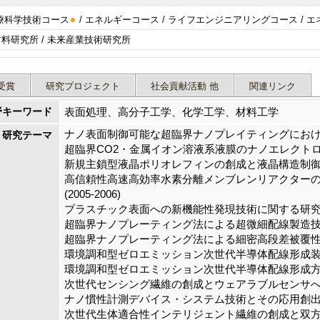
療科学技術コース
/ エネルギーコース / ライフエンジニアリングコース / 
フロンティア材料研究所 / 未来産業技術研究所
受賞
研究プロジェクト
社会貢献活動 他
関連リンク
野キーワード
表面処理、高分子工学、化学工学、材料工学
ナノ表面制御可能な超臨界ナノプレイティングにおける電導
研究テーマ
超臨界CO2・金属イオン溶液系液膜のナノエレクトロプレ
新規主鎖型液晶ポリオレフィンの創成と液晶構造制御に関す
高信頼性高速高効率水素分離メンブレンリアクター
(2005-2006)
プラスチック表面への新機能性発現技術に関する研究開発(2
超臨界ナノプレーティング法による超微細配線製造技術の研
超臨界ナノプレーティング法による細密高段差被覆性の結晶
環境調和型ゼロエミッション次世代半導体配線形成装置の開
環境調和型ゼロエミッション次世代半導体配線形成方法の研
次世代センシング繊維の創成とウェアラブルセンサへの応用(
ナノ慣性計測デバイス・システム技術とその応用創出(201
次世代生体適合性インテリジェント繊維の創成と双方向ウ