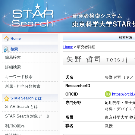
検索対象
Home
Home
> 研究者詳細
検索
簡易検索
矢野 哲司
Tetsuji
詳細検索
キーワード検索
氏名
矢野 哲司（ヤノ
ResearcherID
所属・担当分類検索
ORCID
https://orci
STAR Search とは
専門分野
応用光学・量子光工
STAR Search とは
材料・デバイス 
STAR Search 対象データ
所属
東京科学大学 物
職名
教授
利用の流れ