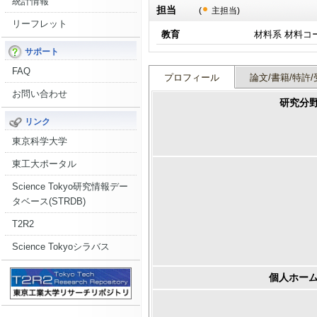
統計情報
担当
(
主担当)
リーフレット
教育
材料系 材料コ
サポート
FAQ
プロフィール
論文/書籍/特許/
お問い合わせ
研究分
リンク
東京科学大学
東工大ポータル
Science Tokyo研究情報デー
タベース(STRDB)
T2R2
Science Tokyoシラバス
個人ホーム