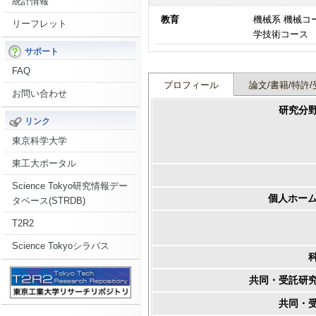
統計情報
教育
機械系 機械コ
リーフレット
学技術コース
サポート
FAQ
プロフィール
論文/書籍/特許/
お問い合わせ
研究分
リンク
東京科学大学
東工大ポータル
Science Tokyo研究情報デー
個人ホーム
タベース(STRDB)
T2R2
Science Tokyoシラバス
共同・受託研
共同・