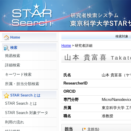
検索対象
Home
Home
> 研究者詳細
検索
簡易検索
山本 貴富喜
Taka
詳細検索
キーワード検索
氏名
山本 貴富喜（ヤ
ResearcherID
所属・担当分類検索
ORCID
STAR Search とは
専門分野
Micro/Nanodevic
STAR Search とは
所属
東京科学大学 工
STAR Search 対象データ
職名
准教授
利用の流れ
担当
(
主担当)