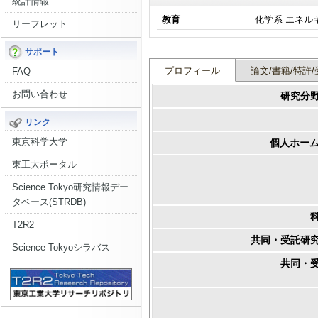
統計情報
教育
化学系 エネル
リーフレット
サポート
プロフィール
論文/書籍/特許/
FAQ
お問い合わせ
研究分
リンク
東京科学大学
個人ホーム
東工大ポータル
Science Tokyo研究情報デー
タベース(STRDB)
T2R2
共同・受託研
Science Tokyoシラバス
共同・