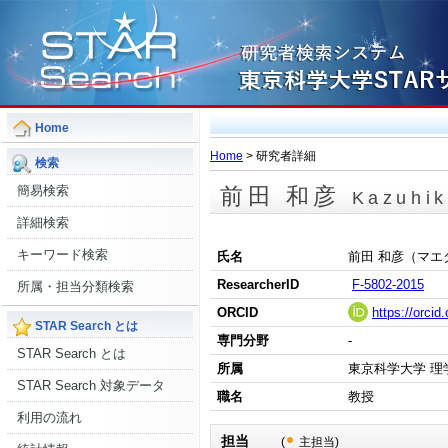
Home
Home
> 研究者詳細
検索
簡易検索
前田 和彦
Kazuhi
詳細検索
キーワード検索
氏名
前田 和彦（マエ
ResearcherID
F-5802-2015
所属・担当分類検索
ORCID
https://orci
STAR Search とは
専門分野
-
STAR Search とは
所属
東京科学大学 理
STAR Search 対象データ
職名
教授
利用の流れ
担当
(
主担当)