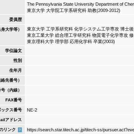
The Pennsylvania State University Department of Ch
東京大学 大学院工学系研究科 助教(2009-2012)
委員歴
東京大学 工学系研究科 化学システム工学専攻 博士後期 
出身大学等）
東京工業大学 総合理工学研究科 物質電子化学専攻 修士 
東京理科大学 理学部 応用化学科 卒業(2003)
学位論文
性別
生年月
連絡先番号）
番号（内線）
FAX番号
ボックス番号
NE-2
Mailアドレス
のリンク
https://search.star.titech.ac.jp/titech-ss/pursuer.ac
?