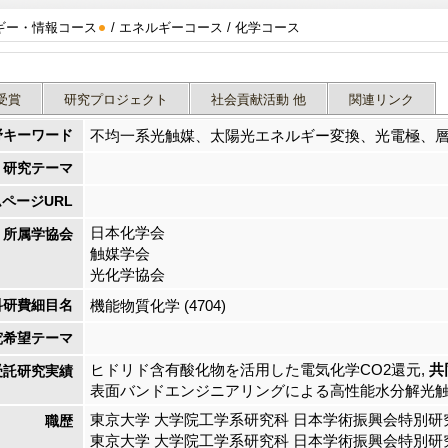
ギー・情報コース
/ エネルギーコース / 化学コース
受賞
研究プロジェクト
社会貢献活動 他
関連リンク
野キーワード
不均一系光触媒、太陽光エネルギー変換、光電極、
研究テーマ
ページURL
日本化学会
所属学協会
触媒学会
光化学協会
科研費細目名
機能物質化学 (4704)
究希望テーマ
ヒドリド含有酸化物を活用した電気化学CO2還元,
共
受託研究実績
表面バンドエンジニアリングによる高性能水分解光触
東京大学 大学院工学系研究科 日本学術振興会特別研究員（D
職歴
東京大学 大学院工学系研究科 日本学術振興会特別研究員（P