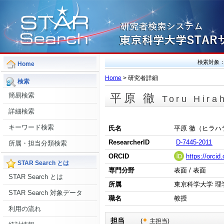
検索対象
Home
Home
> 研究者詳細
検索
簡易検索
平原 徹
Toru Hira
詳細検索
キーワード検索
氏名
平原 徹（ヒラハ
ResearcherID
D-7445-2011
所属・担当分類検索
ORCID
https://orci
STAR Search とは
専門分野
表面 / 表面
STAR Search とは
所属
東京科学大学 理
STAR Search 対象データ
職名
教授
利用の流れ
担当
(
主担当)