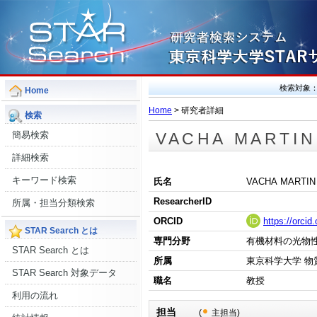
検索対象
Home
Home
> 研究者詳細
検索
簡易検索
VACHA MARTI
詳細検索
キーワード検索
氏名
VACHA MAR
ResearcherID
所属・担当分類検索
ORCID
https://orci
STAR Search とは
専門分野
有機材料の光物
STAR Search とは
所属
東京科学大学 物
STAR Search 対象データ
職名
教授
利用の流れ
担当
(
主担当)