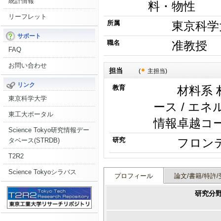
統計情報
料・物性
リーフレット
所属
東京科学
サポート
職名
准教授
FAQ
お問い合わせ
担当
(
主担当)
リンク
教育
材料系
東京科学大学
ース / エ
東工大ポータル
情報卓越コ
Science Tokyo研究情報デー
研究
タベース(STRDB)
T2R2
Science Tokyoシラバス
プロフィール
論文/書籍/特許/
研究分