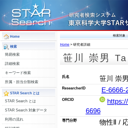
検索対象
Home
Home
> 研究者詳細
検索
簡易検索
笹川 崇男
Ta
詳細検索
キーワード検索
氏名
笹川 崇
所属・担当分類検索
ResearcherID
E-6666-
STAR Search とは
ORCID
https:
STAR Search とは
6696
STAR Search 対象データ
利用の流れ
専門分野
物性Ⅱ /