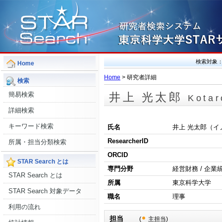
検索対象
Home
Home
> 研究者詳細
検索
簡易検索
井上 光太郎
Kotar
詳細検索
キーワード検索
氏名
井上 光太郎（イ
ResearcherID
所属・担当分類検索
ORCID
STAR Search とは
専門分野
経営財務 / 企業
STAR Search とは
所属
東京科学大学
STAR Search 対象データ
職名
理事
利用の流れ
担当
(
主担当)