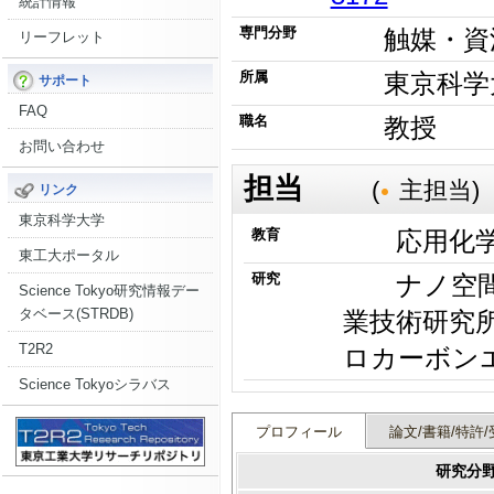
統計情報
専門分野
触媒・資
リーフレット
所属
東京科学
サポート
FAQ
職名
教授
お問い合わせ
担当
(
主担当)
リンク
東京科学大学
教育
応用化
東工大ポータル
研究
ナノ空間触
Science Tokyo研究情報デー
タベース(STRDB)
業技術研究所 / 化学生命科学研究所 /
T2R2
Science Tokyoシラバス
プロフィール
論文/書籍/特許/
研究分