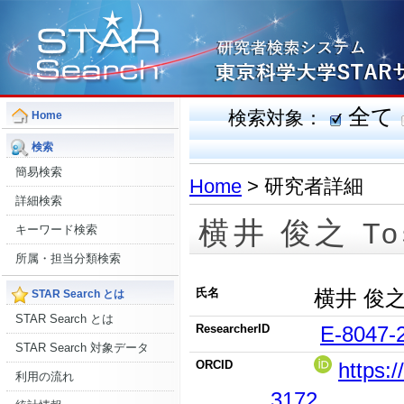
全て
検索対象：
Home
検索
簡易検索
Home
> 研究者詳細
詳細検索
横井 俊之
To
キーワード検索
所属・担当分類検索
氏名
横井 俊
STAR Search とは
STAR Search とは
ResearcherID
E-8047-
STAR Search 対象データ
ORCID
https:
利用の流れ
3172