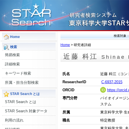
検索対象
Home
Home
> 研究者詳細
検索
簡易検索
近藤 科江
Shinae
詳細検索
キーワード検索
氏名
近藤 科江（コン
ResearcherID
C-6937-2015
所属・担当分類検索
ORCID
https://orci
STAR Search とは
専門分野
バイオイメージン
STAR Search とは
ステム
STAR Search 対象データ
所属
東京科学大学 生
職名
特定教授
利用の流れ
東京科学大学 名誉教