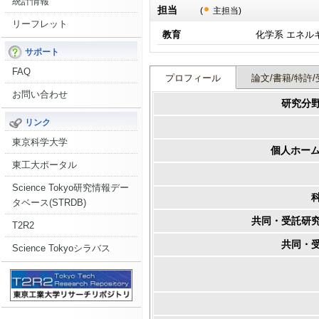
統計情報
担当
(
主担当)
リーフレット
教育
化学系 エネル
サポート
FAQ
プロフィール
論文/書籍/特許/
お問い合わせ
研究分
リンク
東京科学大学
個人ホーム
東工大ポータル
Science Tokyo研究情報デー
タベース(STRDB)
共同・受託研
T2R2
共同・
Science Tokyoシラバス