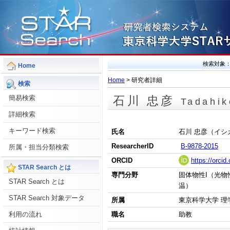
検索対象
Home
Home
> 研究者詳細
検索
簡易検索
石川 忠彦
Tadahik
詳細検索
キーワード検索
氏名
石川 忠彦（イシ
ResearcherID
B-9878-2015
所属・担当分類検索
ORCID
https://orci
STAR Search とは
専門分野
固体物性I（光物
STAR Search とは
温）
STAR Search 対象データ
所属
東京科学大学 理
職名
助教
利用の流れ