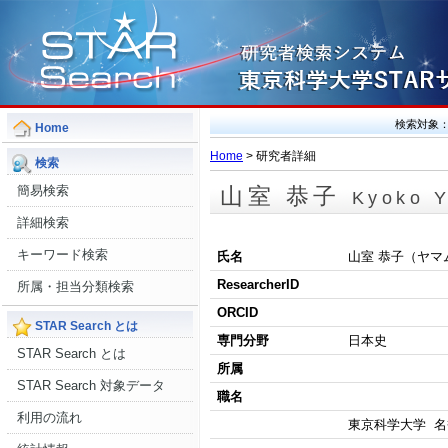
検索対象
Home
Home
> 研究者詳細
検索
簡易検索
山室 恭子
Kyoko 
詳細検索
キーワード検索
氏名
山室 恭子（ヤマ
ResearcherID
所属・担当分類検索
ORCID
STAR Search とは
専門分野
日本史
STAR Search とは
所属
STAR Search 対象データ
職名
利用の流れ
東京科学大学 名誉教