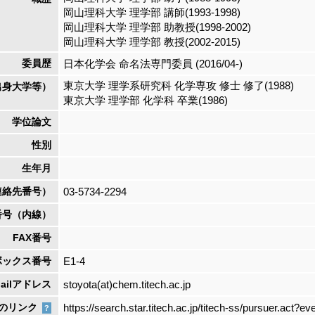
岡山理科大学 理学部 講師(1993-1998)
岡山理科大学 理学部 助教授(1998-2002)
岡山理科大学 理学部 教授(2002-2015)
委員歴
日本化学会 命名法専門委員 (2016/04-)
東京大学 理学系研究科 化学専攻 修士 修了(1988)
出身大学等）
東京大学 理学部 化学科 卒業(1986)
学位論文
性別
生年月
連絡先番号）
03-5734-2294
番号（内線）
FAX番号
ボックス番号
E1-4
Mailアドレス
stoyota(at)chem.titech.ac.jp
のリンク
https://search.star.titech.ac.jp/titech-ss/pursuer.ac
?