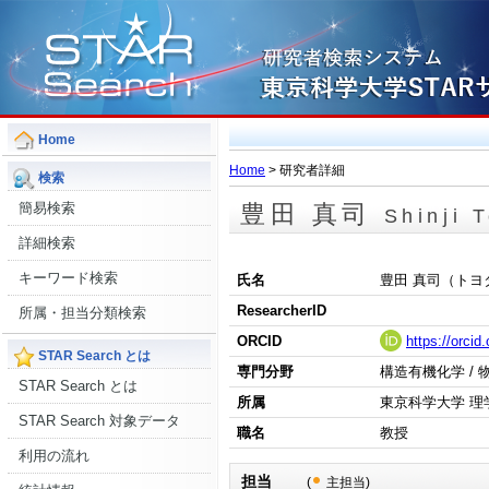
Home
Home
> 研究者詳細
検索
簡易検索
豊田 真司
Shinji 
詳細検索
キーワード検索
氏名
豊田 真司（トヨ
ResearcherID
所属・担当分類検索
ORCID
https://orci
STAR Search とは
専門分野
構造有機化学 / 
STAR Search とは
所属
東京科学大学 理
STAR Search 対象データ
職名
教授
利用の流れ
担当
(
主担当)