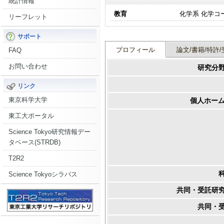
統計情報
教育
化学系 化学コ
リーフレット
サポート
プロフィール
論文/書籍/特許/
FAQ
お問い合わせ
研究分
リンク
東京科学大学
個人ホーム
東工大ポータル
Science Tokyo研究情報デー
タベース(STRDB)
T2R2
Science Tokyoシラバス
共同・受託研
共同・