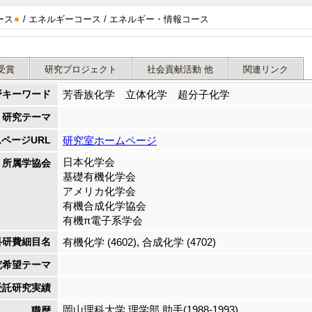
ース
/ エネルギーコース / エネルギー・情報コース
受賞
研究プロジェクト
社会貢献活動 他
関連リンク
野キーワード
芳香族化学 立体化学 超分子化学
研究テーマ
ページURL
研究室ホームページ
日本化学会
所属学協会
基礎有機化学会
アメリカ化学会
有機合成化学協会
有機π電子系学会
科研費細目名
有機化学 (4602), 合成化学 (4702)
究希望テーマ
受託研究実績
岡山理科大学 理学部 助手(1988-1993)
職歴