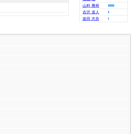
山科 雅裕
吉沢 道人
坂田 忠良