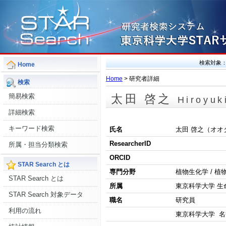
検索対象
Home
Home
> 研究者詳細
検索
簡易検索
太田 啓之
Hiroyuk
詳細検索
キーワード検索
氏名
太田 啓之（オオ
ResearcherID
所属・担当分類検索
ORCID
STAR Search とは
専門分野
植物生化学 / 
STAR Search とは
所属
東京科学大学 生
STAR Search 対象データ
職名
研究員
利用の流れ
東京科学大学 名誉教