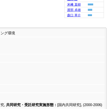
米﨑 直樹
渡部 卓雄
森口 草介
ミング環境
究,
共同研究・受託研究実施形態：
[国内共同研究], (2000-2006)