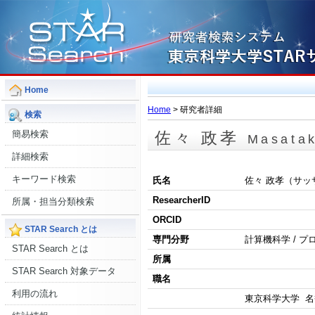
Home
Home
> 研究者詳細
検索
簡易検索
佐々 政孝
Masata
詳細検索
キーワード検索
氏名
佐々 政孝（サッ
ResearcherID
所属・担当分類検索
ORCID
STAR Search とは
専門分野
計算機科学 / 
STAR Search とは
所属
STAR Search 対象データ
職名
利用の流れ
東京科学大学 