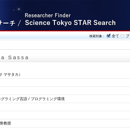
全て
プ
検索対象：
ka Sassa
サ マサタカ）
プログラミング言語 / プログラミング環境
名誉教授