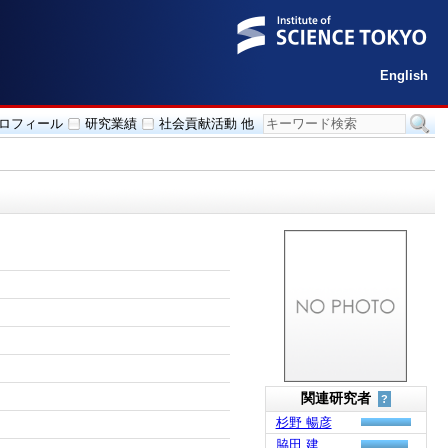
English
ロフィール
研究業績
社会貢献活動 他
関連研究者
?
杉野 暢彦
脇田 建