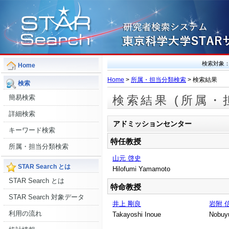
検索対象
Home
Home
>
所属・担当分類検索
> 検索結果
検索
簡易検索
検索結果 (所属・
詳細検索
アドミッションセンター
キーワード検索
特任教授
所属・担当分類検索
山元 啓史
STAR Search とは
Hilofumi Yamamoto
STAR Search とは
特命教授
STAR Search 対象データ
井上 剛良
岩附 
利用の流れ
Takayoshi Inoue
Nobuyu