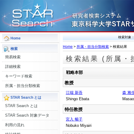
検索対象
Home
Home
>
所属・担当分類検索
> 検索結果
検索
簡易検索
検索結果 (所属・
詳細検索
戦略本部
キーワード検索
教授
所属・担当分類検索
江端 新吾
森 雅
STAR Search とは
Shingo Ebata
Masao
STAR Search とは
特任教授
STAR Search 対象データ
宮入 暢子
利用の流れ
Nobuko Miyairi