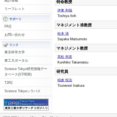
統計情報
特命教授
リーフレット
伊東 利哉
Toshiya Itoh
サポート
マネジメント准教授
FAQ
松本 清
お問い合わせ
Sayaka Matsumoto
リンク
マネジメント教授
東京科学大学
髙松 邦彦
東工大ポータル
Kunihiko Takamatsu
Science Tokyo研究情報デー
研究員
タベース(STRDB)
稲倉 恒法
T2R2
Tsunenori Inakura
Science Tokyoシラバス