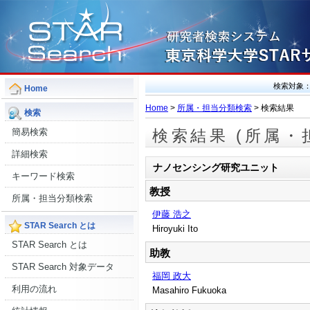
検索対象
Home
Home
>
所属・担当分類検索
> 検索結果
検索
簡易検索
検索結果 (所属・
詳細検索
ナノセンシング研究ユニット
キーワード検索
教授
所属・担当分類検索
伊藤 浩之
STAR Search とは
Hiroyuki Ito
STAR Search とは
助教
STAR Search 対象データ
福岡 政大
利用の流れ
Masahiro Fukuoka