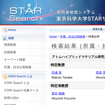
検索対象
Home
Home
>
所属・担当分類検索
> 検索結果
検索
簡易検索
検索結果 (所属・
詳細検索
アトムハイブリッドマテリアル研究
キーワード検索
特定教授
所属・担当分類検索
田邊 真
西原 
STAR Search とは
Makoto Tanabe
Hirosh
STAR Search とは
特定准教授
STAR Search 対象データ
葛目 陽義
利用の流れ
Akiyoshi Kuzume