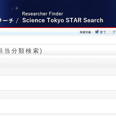
全て
プ
検索対象：
担当分類検索)