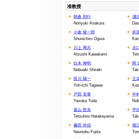
准教授
朝倉 則行
淺
Noriyuki Asakura
Dai
小倉 俊一郎
折
Shunichiro Ogura
Kan
川上 厚志
北
Atsushi Kawakami
Tet
白木 伸明
関 
Nobuaki Shiraki
Tak
田川 陽一
立
Yoh-ichi Tagawa
Kaz
戸田 安香
中
Yasuka Toda
Nob
畠山 哲央
平沢
Tetsuhiro Hatakeyama
Tak
藤田 尚信
堀
Naonobu Fujita
Tom