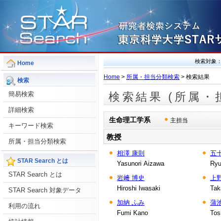
検索対象
Home
Home
>
所属・担当分類検索
> 検索結果
検索
簡易検索
検索結果 (所属・
詳細検索
生命理工学系
主担当
キーワード検索
教授
所属・担当分類検索
相澤 康則
五
STAR Search とは
Yasunori Aizawa
Ryu
STAR Search とは
岩﨑 博史
上
Hiroshi Iwasaki
Tak
STAR Search 対象データ
加納 ふみ
蒲
利用の流れ
Fumi Kano
Tos