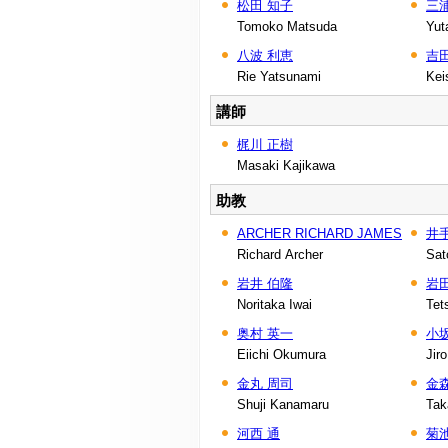
松田 知子
三浦
Tomoko Matsuda
Yut
八波 利恵
吉
Rie Yatsunami
Kei
講師
梶川 正樹
Masaki Kajikawa
助教
ARCHER RICHARD JAMES
井手
Richard Archer
Sat
岩井 伯隆
岩
Noritaka Iwai
Tet
奥村 英一
小
Eiichi Okumura
Jir
金丸 周司
金
Shuji Kanamaru
Tak
河西 通
菊