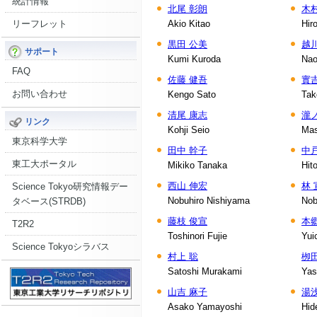
統計情報
北尾 彰朗
木村
リーフレット
Akio Kitao
Hir
黒田 公美
越
サポート
Kumi Kuroda
Nao
FAQ
佐藤 健吾
實
お問い合わせ
Kengo Sato
Tak
清尾 康志
瀧
リンク
Kohji Seio
Mas
東京科学大学
田中 幹子
中
東工大ポータル
Mikiko Tanaka
Hit
西山 伸宏
林 
Science Tokyo研究情報デー
Nobuhiro Nishiyama
Nob
タベース(STRDB)
藤枝 俊宣
本
T2R2
Toshinori Fujie
Yui
Science Tokyoシラバス
村上 聡
栁
Satoshi Murakami
Yas
山吉 麻子
湯
Asako Yamayoshi
Hid