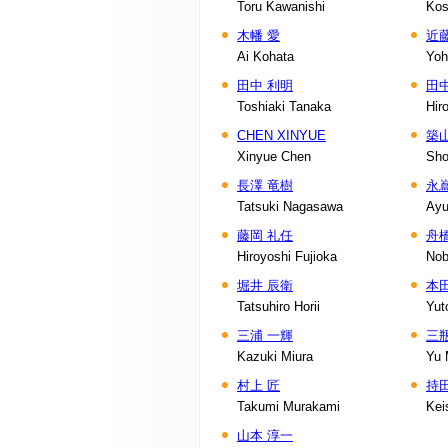
Toru Kawanishi
Kos
木幡 愛
近
Ai Kohata
Yoh
田中 利明
田
Toshiaki Tanaka
Hir
CHEN XINYUE
築山
Xinyue Chen
Sho
長澤 竜樹
永
Tatsuki Nagasawa
Ayu
藤岡 礼任
舟
Hiroyoshi Fujioka
Nob
堀井 辰衛
本
Tatsuhiro Horii
Yut
三浦 一輝
三瓶
Kazuki Miura
Yu 
村上 匠
持
Takumi Murakami
Kei
山本 淳一