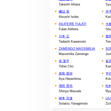
Takeshi Aihara
Syu
磯辺 篤
井
Atsushi Isobe
Kei
AILIFEIRE FULATI
大曲
Fulati Ailifeire
Shu
川本 正
栗
Tadashi Kawamoto
Tom
ZAMENGO MASSIMILIA
SO
Massimilia Zamengo
Jun
張 葉平
富
Yohei Cho
Kan
原島 亜弥
半
Aya Harashima
Kot
増田 晋也
松
Shinya Masuda
Ryu
栁本 宗達
LIU
Sotatsu Yanagimoto
Ziz