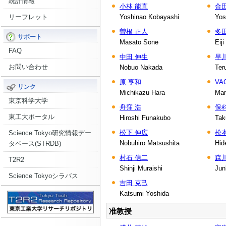
統計情報
小林 能直
合
リーフレット
Yoshinao Kobayashi
Yos
曽根 正人
多
サポート
Masato Sone
Eij
FAQ
中田 伸生
早
お問い合わせ
Nobuo Nakada
Ter
原 亨和
VA
リンク
Michikazu Hara
Mar
東京科学大学
舟窪 浩
保
東工大ポータル
Hiroshi Funakubo
Tak
松下 伸広
松
Science Tokyo研究情報デー
Nobuhiro Matsushita
Hid
タベース(STRDB)
村石 信二
森
T2R2
Shinji Muraishi
Jun
Science Tokyoシラバス
吉田 克己
Katsumi Yoshida
准教授