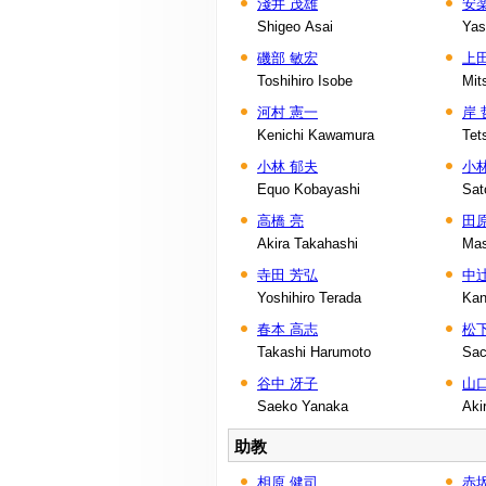
淺井 茂雄
安
Shigeo Asai
Yas
磯部 敏宏
上
Toshihiro Isobe
Mit
河村 憲一
岸 
Kenichi Kawamura
Tet
小林 郁夫
小林
Equo Kobayashi
Sat
高橋 亮
田
Akira Takahashi
Mas
寺田 芳弘
中辻
Yoshihiro Terada
Kan
春本 高志
松
Takashi Harumoto
Sac
谷中 冴子
山口
Saeko Yanaka
Aki
助教
相原 健司
赤