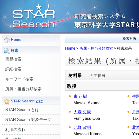
検索対象
Home
Home
>
所属・担当分類検索
> 検索結果
検索
簡易検索
検索結果 (所属・
詳細検索
材料系
主担当
キーワード検索
教授
所属・担当分類検索
東 正樹
生
STAR Search とは
Masaki Azuma
Tos
STAR Search とは
大場 史康
片
Fumiyasu Oba
Tak
STAR Search 対象データ
北野 政明
北
利用の流れ
Masaaki Kitano
Yos