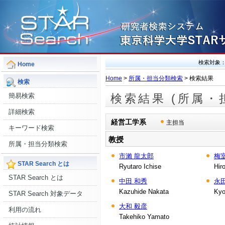
検索対象
Home
Home
>
所属・担当分類検索
> 検索結果
検索
簡易検索
検索結果 (所属・
詳細検索
経営工学系
主担当
キーワード検索
教授
所属・担当分類検索
市瀨 龍太郎
梅
STAR Search とは
Ryutaro Ichise
Hir
STAR Search とは
中田 和秀
永
Kazuhide Nakata
Kyo
STAR Search 対象データ
大和 毅彦
利用の流れ
Takehiko Yamato