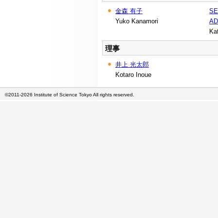
金森 有子
SE
Yuko Kanamori
AD
Ka
理事
井上 光太郎
Kotaro Inoue
©2011-2026 Institute of Science Tokyo All rights reserved.