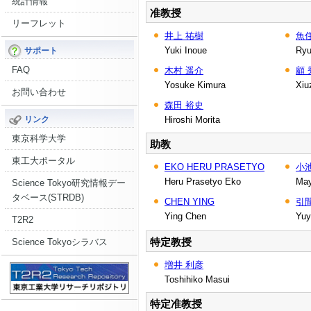
統計情報
准教授
リーフレット
井上 祐樹
魚
Yuki Inoue
Ryu
サポート
FAQ
木村 遥介
顧 
Yosuke Kimura
Xiu
お問い合わせ
森田 裕史
Hiroshi Morita
リンク
東京科学大学
助教
東工大ポータル
EKO HERU PRASETYO
小
Heru Prasetyo Eko
May
Science Tokyo研究情報デー
タベース(STRDB)
CHEN YING
引
Ying Chen
Yuy
T2R2
特定教授
Science Tokyoシラバス
増井 利彦
Toshihiko Masui
特定准教授