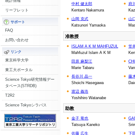
統計情報
中村 健太郎
府
リーフレット
Kentaro Nakamura
Kaz
山岡 克式
山
サポート
Katsunori Yamaoka
Mas
FAQ
准教授
お問い合わせ
ISLAM A K M MAHFUZUL
笠
リンク
Mahfuzul Islam A K M
Ken
東京科学大学
田原 麻梨江
CH
Marie Tabaru
Van
東工大ポータル
長谷川 晶一
藤
Science Tokyo研究情報デー
Shoichi Hasegawa
Daic
タベース(STRDB)
渡辺 義浩
T2R2
Yoshihiro Watanabe
Science Tokyoシラバス
助教
金子 竜也
GA
Tatsuya Kaneko
Sri
佐藤 広生
下