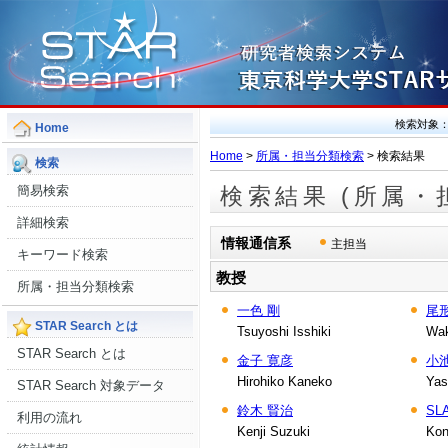
検索対象
Home
Home
>
所属・担当分類検索
> 検索結果
検索
簡易検索
検索結果 (所属・
詳細検索
情報通信系
主担当
キーワード検索
教授
所属・担当分類検索
一色 剛
尾
STAR Search とは
Tsuyoshi Isshiki
Wak
STAR Search とは
金子 寛彦
小
Hirohiko Kaneko
Yas
STAR Search 対象データ
鈴木 賢治
SL
利用の流れ
Kenji Suzuki
Kon