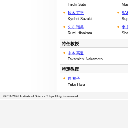
Hiroki Sato
Mas
鈴木 京平
SA
Kyohei Suzuki
Sup
久方 瑠美
李 
Rumi Hisakata
She
特任教授
中本 高道
Takamichi Nakamoto
特定教授
原 祐子
Yuko Hara
©2011-2026 Institute of Science Tokyo All rights reserved.