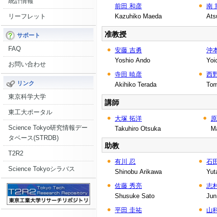
統計情報
前田 和彦
南 
リーフレット
Kazuhiko Maeda
Ats
准教授
サポート
FAQ
安藤 吉勇
沖
Yoshio Ando
Yoi
お問い合わせ
寺田 暁彦
西
リンク
Akihiko Terada
Tom
東京科学大学
講師
東工大ポータル
大塚 拓洋
原
Science Tokyo研究情報デー
Takuhiro Otsuka
M
タベース(STRDB)
助教
T2R2
有川 忍
石田
Science Tokyoシラバス
Shinobu Arikawa
Yut
佐藤 秀亮
志村
Shusuke Sato
Jun
平田 圭祐
山