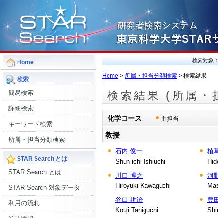
検索対象
Home
Home
>
所属・担当分類検索
> 検索結果
検索
簡易検索
検索結果 (所属・
詳細検索
化学コース
主担当
キーワード検索
教授
所属・担当分類検索
石内 俊一
植
STAR Search とは
Shun-ichi Ishiuchi
Hid
STAR Search とは
川口 博之
河
Hiroyuki Kawaguchi
Mas
STAR Search 対象データ
谷口 耕治
豊
利用の流れ
Kouji Taniguchi
Shi