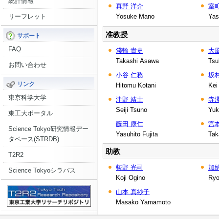
統計情報
真野 洋介
室
リーフレット
Yosuke Mano
Yas
准教授
サポート
FAQ
淺輪 貴史
大風
Takashi Asawa
Tsu
お問い合わせ
小谷 仁務
坂村
リンク
Hitomu Kotani
Kei
東京科学大学
津野 靖士
寺
Seiji Tsuno
Yuk
東工大ポータル
藤田 康仁
宮本
Science Tokyo研究情報デー
Yasuhito Fujita
Tak
タベース(STRDB)
助教
T2R2
荻野 光司
加
Science Tokyoシラバス
Koji Ogino
Ryo
山本 真紗子
Masako Yamamoto