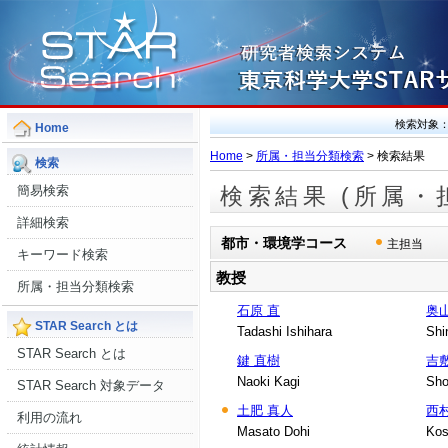
検索対象
Home
Home
>
所属・担当分類検索
> 検索結果
検索
簡易検索
検索結果 (所属・
詳細検索
都市・環境学コース
主担当
キーワード検索
教授
所属・担当分類検索
石原 直
奥
STAR Search とは
Tadashi Ishihara
Shi
STAR Search とは
鍵 直樹
吉
Naoki Kagi
Sho
STAR Search 対象データ
土肥 真人
西
利用の流れ
Masato Dohi
Kos